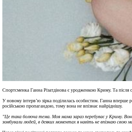
Спортсменка Ганна Різатдінова є уродженкою Криму. Та після ок
У новому інтерв’ю зірка поділилась особистим. Ганна вперше ро
російською пропагандою, тому вона не впізнає найріднішу.
"Це така болюча тема. Моя мама зараз перебуває у Криму. Вона
зомбували людей, в деяких моментах я навіть не впізнаю свою мат