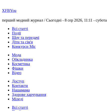
Х
FB
You
перший модний журнал /
Сьогодні - 8 сер 2026, 11:11 -
субота
Всі статті
Події
Шоу та передачі
Діти та сім'я
Конкурси Міс
Мода
Обкладинка
Косметика
Фішки
Відео
Доступ
Контакти
Нашамама
Здорове харчування
Міледі
Всі статті