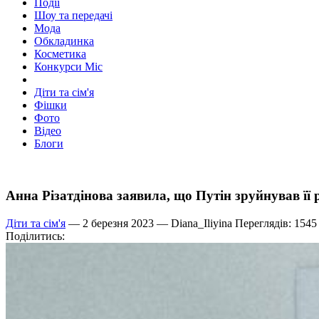
Події
Шоу та передачі
Мода
Обкладинка
Косметика
Конкурси Міс
Діти та сім'я
Фішки
Фото
Відео
Блоги
Анна Різатдінова заявила, що Путін зруйнував її 
Діти та сім'я
— 2 березня 2023 —
Diana_Iliyina
Переглядів: 1545
Поділитись: