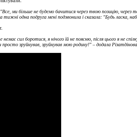
ліктували.
 "Все, ми більше не будемо бачитися через твою позицію, через т
два тижні одна подруга мені подзвонила і сказала: "Будь ласка, н
т.
е немає сил боротися, я нічого їй не поясню, після цього я не с
ін просто зруйнував, зруйнував мою родину!" – додала Різатдінова