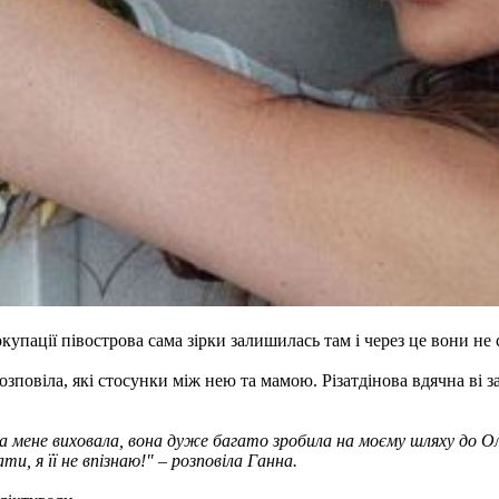
упації півострова сама зірки залишилась там і через це вони не 
зповіла, які стосунки між нею та мамою. Різатдінова вдячна ві 
 мене виховала, вона дуже багато зробила на моєму шляху до Олім
и, я її не впізнаю!" – розповіла Ганна.