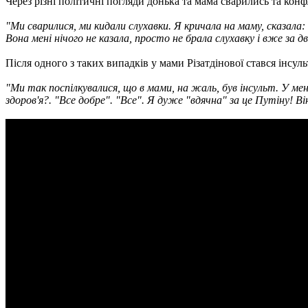
Через різні політичні погляди донька та мама сварились та конф
"Ми сварилися, ми кидали слухавки. Я кричала на маму, сказала:
Вона мені нічого не казала, просто не брала слухавку і вже за 
Після одного з таких випадків у мами Різатдінової стався інсуль
"Ми так поспілкувалися, що в мами, на жаль, був інсульт. У мен
здоров'я?. "Все добре". "Все". Я дуже "вдячна" за це Путіну! В