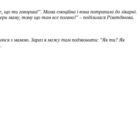
е, що ти говориш!". Мама емоційна і вона потрапила до лікарні.
абери маму, тому що там все погано!" – поділилася Різатдінова.
пілкуюся з мамою. Зараз я можу там подзвонити: "Як ти? Як
.