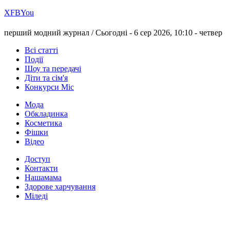
Х
FB
You
перший модний журнал /
Сьогодні - 6 сер 2026, 10:10 -
четвер
Всі статті
Події
Шоу та передачі
Діти та сім'я
Конкурси Міс
Мода
Обкладинка
Косметика
Фішки
Відео
Доступ
Контакти
Нашамама
Здорове харчування
Міледі