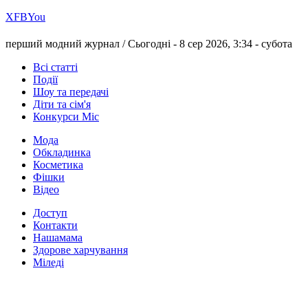
Х
FB
You
перший модний журнал /
Сьогодні - 8 сер 2026, 3:34 -
субота
Всі статті
Події
Шоу та передачі
Діти та сім'я
Конкурси Міс
Мода
Обкладинка
Косметика
Фішки
Відео
Доступ
Контакти
Нашамама
Здорове харчування
Міледі