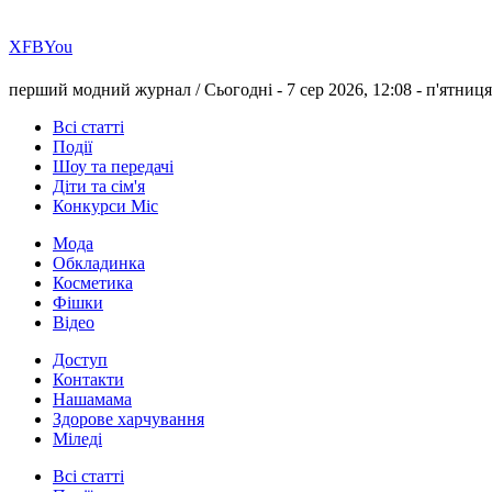
Х
FB
You
перший модний журнал /
Сьогодні - 7 сер 2026, 12:08 -
п'ятниця
Всі статті
Події
Шоу та передачі
Діти та сім'я
Конкурси Міс
Мода
Обкладинка
Косметика
Фішки
Відео
Доступ
Контакти
Нашамама
Здорове харчування
Міледі
Всі статті