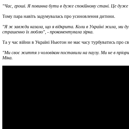
"Час, гроші. Я повинна бути в дуже спокійному стані. Це дуже
Тому пара навіть задумувалась про усиновлення дитини.
"Я ж завжди казала, що я відкрита. Коли в Україні жила, ми ду
страшенно їх люблю", - прокоментувала зірка.
Та у час війни в Україні Ньютон не має часу турбуватись про св
"Ми своє життя з чоловіком поставили на паузу. Ми не в пріори
Міка.