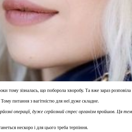
оки тому зізналась, що поборола хворобу. Та вже зараз розповіла
. Тому питання з вагітністю для неї дуже складне.
ерйозні операції, дуже серйозний стрес організм пройшов. Ця те
анеться нескоро і для цього треба терпіння.