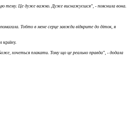
а цю тему. Це дуже важко. Дуже виснажуєшся", - пояснила вона.
опомагала. Тобто в мене серце завжди відкрите до діток, я
и країну.
Боже, хочеться плакати. Тому що це реально правда", - додала