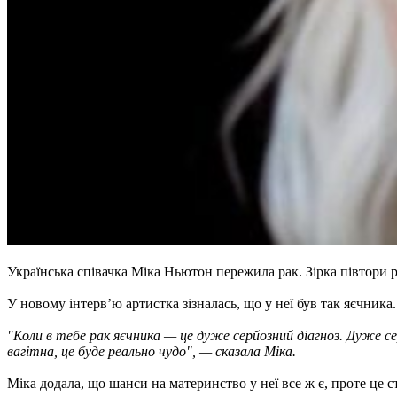
Українська співачка Міка Ньютон пережила рак. Зірка півтори р
У новому інтерв’ю артистка зізналась, що у неї був так яєчника
"Коли в тебе рак яєчника — це дуже серйозний діагноз. Дуже с
вагітна, це буде реально чудо", — сказала Міка.
Міка додала, що шанси на материнство у неї все ж є, проте це ст