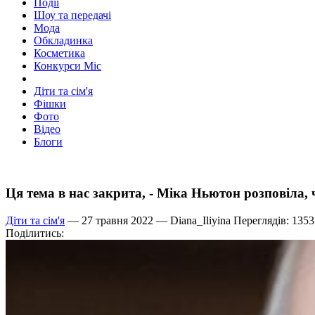
Події
Шоу та передачі
Мода
Обкладинка
Косметика
Конкурси Міс
Діти та сім'я
Фішки
Фото
Відео
Блоги
Ця тема в нас закрита, - Міка Ньютон розповіла,
Діти та сім'я
— 27 травня 2022 —
Diana_Iliyina
Переглядів: 1353
Поділитись: