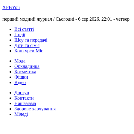
Х
FB
You
перший модний журнал /
Сьогодні - 6 сер 2026, 22:01 -
четвер
Всі статті
Події
Шоу та передачі
Діти та сім'я
Конкурси Міс
Мода
Обкладинка
Косметика
Фішки
Відео
Доступ
Контакти
Нашамама
Здорове харчування
Міледі