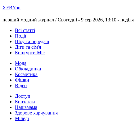
Х
FB
You
перший модний журнал /
Сьогодні - 9 сер 2026, 13:10 -
неділя
Всі статті
Події
Шоу та передачі
Діти та сім'я
Конкурси Міс
Мода
Обкладинка
Косметика
Фішки
Відео
Доступ
Контакти
Нашамама
Здорове харчування
Міледі