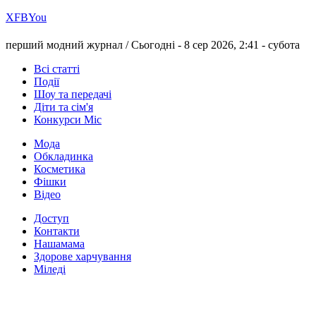
Х
FB
You
перший модний журнал /
Сьогодні - 8 сер 2026, 2:41 -
субота
Всі статті
Події
Шоу та передачі
Діти та сім'я
Конкурси Міс
Мода
Обкладинка
Косметика
Фішки
Відео
Доступ
Контакти
Нашамама
Здорове харчування
Міледі