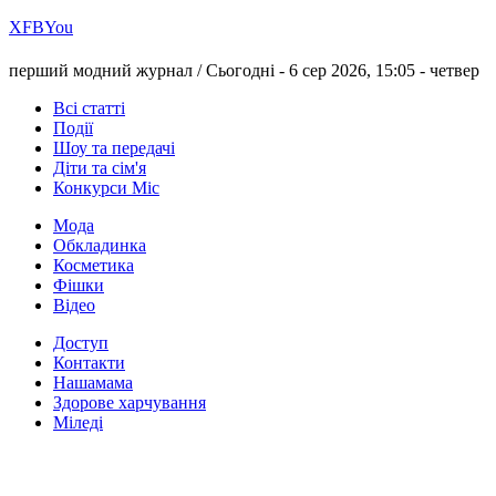
Х
FB
You
перший модний журнал /
Сьогодні - 6 сер 2026, 15:05 -
четвер
Всі статті
Події
Шоу та передачі
Діти та сім'я
Конкурси Міс
Мода
Обкладинка
Косметика
Фішки
Відео
Доступ
Контакти
Нашамама
Здорове харчування
Міледі