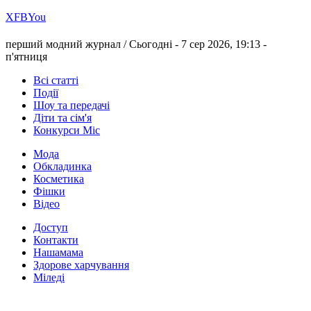
Х
FB
You
перший модний журнал /
Сьогодні - 7 сер 2026, 19:13 -
п'ятниця
Всі статті
Події
Шоу та передачі
Діти та сім'я
Конкурси Міс
Мода
Обкладинка
Косметика
Фішки
Відео
Доступ
Контакти
Нашамама
Здорове харчування
Міледі