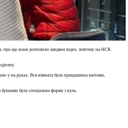
а, про що вони розповіли завдяки відео, знятому на НСК
діозну.
ькою у на руках. Вся кімната була прикрашена квітами,
 буквами була спеціальна форма з куль.