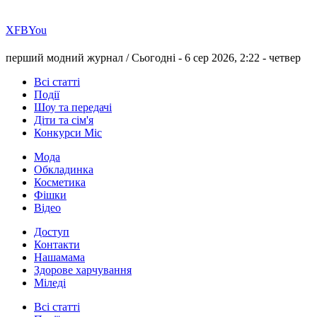
Х
FB
You
перший модний журнал /
Сьогодні - 6 сер 2026, 2:22 -
четвер
Всі статті
Події
Шоу та передачі
Діти та сім'я
Конкурси Міс
Мода
Обкладинка
Косметика
Фішки
Відео
Доступ
Контакти
Нашамама
Здорове харчування
Міледі
Всі статті