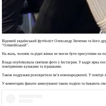
Відомий український футболіст Олександр Зінченко та його д
"Олімпійський".
На жаль, чоловік та рідні жінки не могли бути присутніми на п
Влада опублікувала святкові фото у Інстаграм. У кадрі зірка по
повітряними кульками та іграшками.
Також подружжя розсекретило ім’я новонародженої. У повітрі лі
У коментарях фанати замилуванні такою подією та бажають сім’