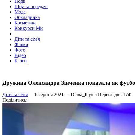
Події
Шоу та передачі
Мода
Обкладинка
Косметика
Конкурси Міс
Діти та сім'я
Фішки
Фото
Відео
Блоги
Дружина Олександра Зінченка показала як футболіс
Діти та сім'я
— 6 серпня 2021 —
Diana_Iliyina
Переглядів: 1745
Поділитись: