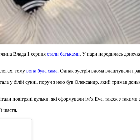
ружина Влада 1 серпня
стали батьками
. У пари народилась донечк
ологах, тому
вона була сама.
Однак зустріч вдома влаштували гран
стала у білій сукні, поруч з нею був Олександр, який тримав дон
тали повітряні кульки, які сформували ім’я Eva, також з такими з
ї щастя.