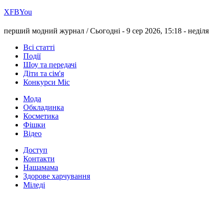
Х
FB
You
перший модний журнал /
Сьогодні - 9 сер 2026, 15:18 -
неділя
Всі статті
Події
Шоу та передачі
Діти та сім'я
Конкурси Міс
Мода
Обкладинка
Косметика
Фішки
Відео
Доступ
Контакти
Нашамама
Здорове харчування
Міледі