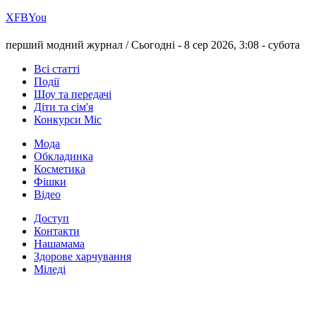
Х
FB
You
перший модний журнал /
Сьогодні - 8 сер 2026, 3:08 -
субота
Всі статті
Події
Шоу та передачі
Діти та сім'я
Конкурси Міс
Мода
Обкладинка
Косметика
Фішки
Відео
Доступ
Контакти
Нашамама
Здорове харчування
Міледі