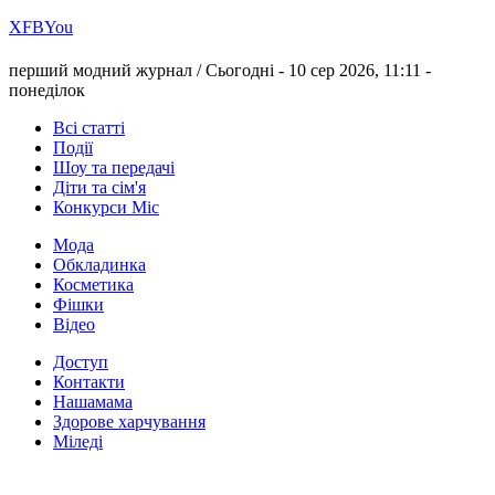
Х
FB
You
перший модний журнал /
Сьогодні - 10 сер 2026, 11:11 -
понеділок
Всі статті
Події
Шоу та передачі
Діти та сім'я
Конкурси Міс
Мода
Обкладинка
Косметика
Фішки
Відео
Доступ
Контакти
Нашамама
Здорове харчування
Міледі