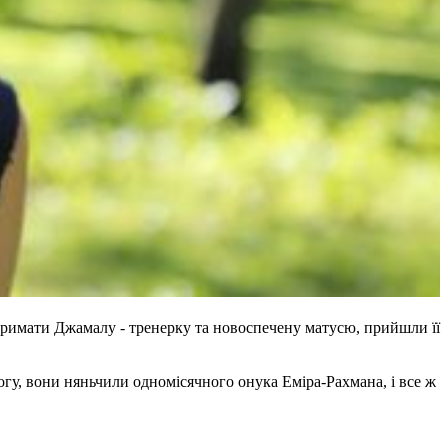
підтримати Джамалу - тренерку та новоспечену матусю, прийшли її
огу, вони няньчили одномісячного онука Еміра-Рахмана, і все ж