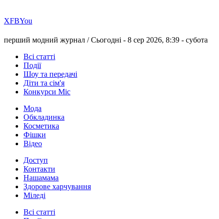
Х
FB
You
перший модний журнал /
Сьогодні - 8 сер 2026, 8:39 -
субота
Всі статті
Події
Шоу та передачі
Діти та сім'я
Конкурси Міс
Мода
Обкладинка
Косметика
Фішки
Відео
Доступ
Контакти
Нашамама
Здорове харчування
Міледі
Всі статті