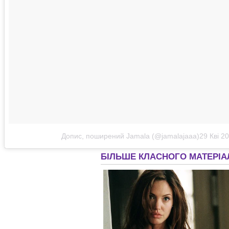
Допис, поширений Jamala (@jamalajaaa)
29 Кві 2