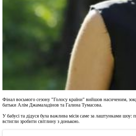
Фінал восьмого сезону "Голосу країни" вийшов насиченим, зокрем
батьки Алім Джамаладінов та Галина Тумасова.
У бабусі та дідуся була важлива місія саме за лаштунками шоу
встигли зробити світлину з донькою.