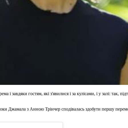
а і завдяки гостям, які з'явилися і за кулісами, і у залі: так, 
: поки Джамала з Анною Трінчер сподівалась здобути першу перем