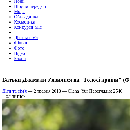
Події
Шоу та передачі
Мода
Обкладинка
Косметика
Конкурси Міс
Діти та сім'я
Фішки
Фото
Відео
Блоги
Батьки Джамали з'явилися на "Голосі країни" (
Діти та сім'я
— 2 травня 2018 —
Olena_Yur
Переглядів: 2546
Поділитись: