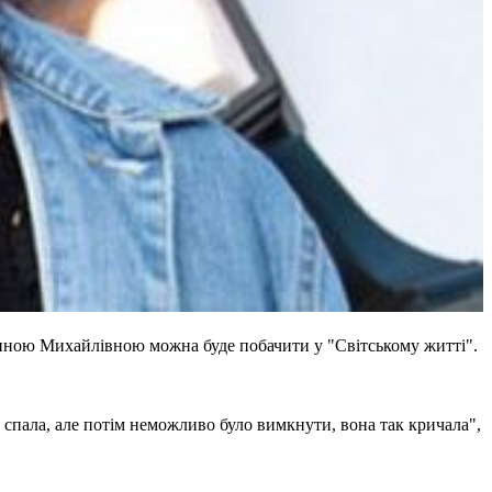
линою Михайлівною можна буде побачити у "Світському житті".
спала, але потім неможливо було вимкнути, вона так кричала",