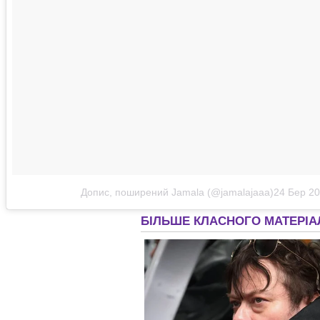
Допис, поширений Jamala (@jamalajaaa)
24 Бер 20