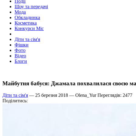
Події
Шоу та передачі
Мода
Обкладинка
Косметика
Конкурси Міс
Діти та сім'я
Фішки
Фото
Відео
Блоги
Майбутня бабуся: Джамала похвалилася своєю 
Діти та сім'я
— 25 березня 2018 —
Olena_Yur
Переглядів: 2477
Поділитись: