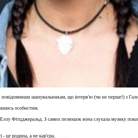
, повідомивши шанувальникам, що інтерв'ю (чи не перше!) з Га
лившись особистим.
 Еллу Фітцджеральд. З самих пелюшок вона слухала музику поки 
- це родина, а не кар'єра.