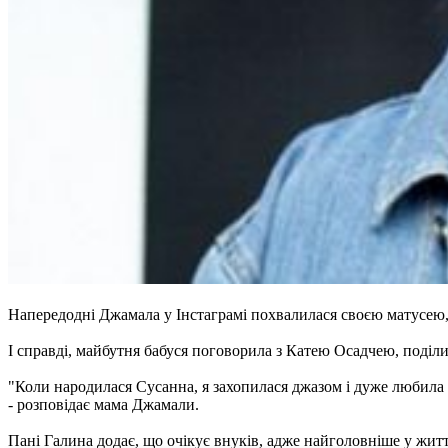
Напередодні Джамала у Інстаграмі похвалилася своєю матусею
І справді, майбутня бабуся поговорила з Катею Осадчею, поді
"Коли народилася Сусанна, я захопилася джазом і дуже любила
- розповідає мама Джамали.
Пані Галина додає, що очікує внуків, адже найголовніше у житті 