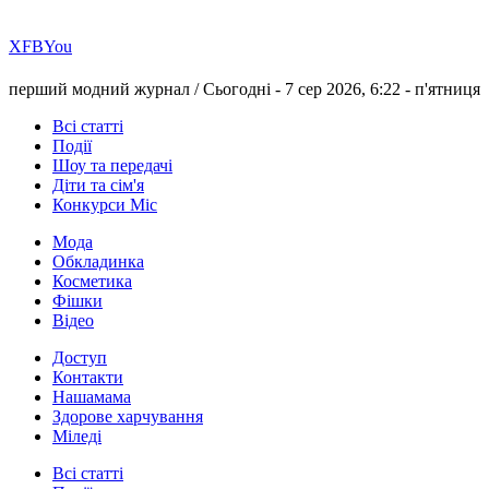
Х
FB
You
перший модний журнал /
Сьогодні - 7 сер 2026, 6:22 -
п'ятниця
Всі статті
Події
Шоу та передачі
Діти та сім'я
Конкурси Міс
Мода
Обкладинка
Косметика
Фішки
Відео
Доступ
Контакти
Нашамама
Здорове харчування
Міледі
Всі статті