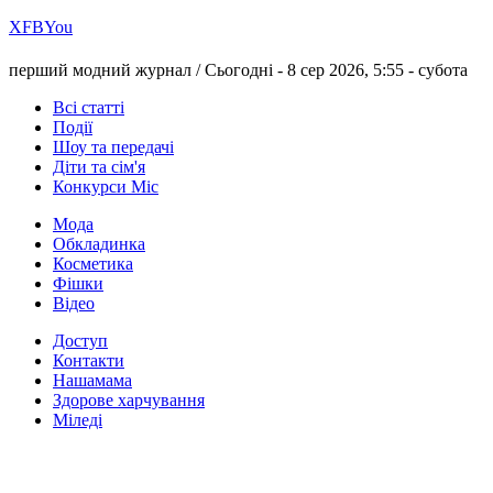
Х
FB
You
перший модний журнал /
Сьогодні - 8 сер 2026, 5:55 -
субота
Всі статті
Події
Шоу та передачі
Діти та сім'я
Конкурси Міс
Мода
Обкладинка
Косметика
Фішки
Відео
Доступ
Контакти
Нашамама
Здорове харчування
Міледі