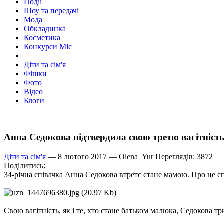
Події
Шоу та передачі
Мода
Обкладинка
Косметика
Конкурси Міс
Діти та сім'я
Фішки
Фото
Відео
Блоги
Анна Седокова підтвердила свою третю вагітніст
Діти та сім'я
— 8 лютого 2017 —
Olena_Yur
Переглядів: 3872
Поділитись:
34-річна співачка Анна Седокова втретє стане мамою. Про це с
Свою вагітність, як і те, хто стане батьком малюка, Седокова тр