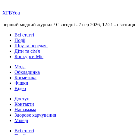
Х
FB
You
перший модний журнал /
Сьогодні - 7 сер 2026, 12:21 -
п'ятниця
Всі статті
Події
Шоу та передачі
Діти та сім'я
Конкурси Міс
Мода
Обкладинка
Косметика
Фішки
Відео
Доступ
Контакти
Нашамама
Здорове харчування
Міледі
Всі статті