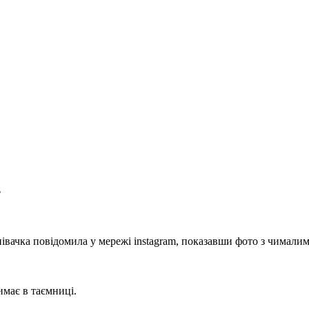
ь
півачка повідомила у мережі instagram, показавши фото з чимали
имає в таємниці.