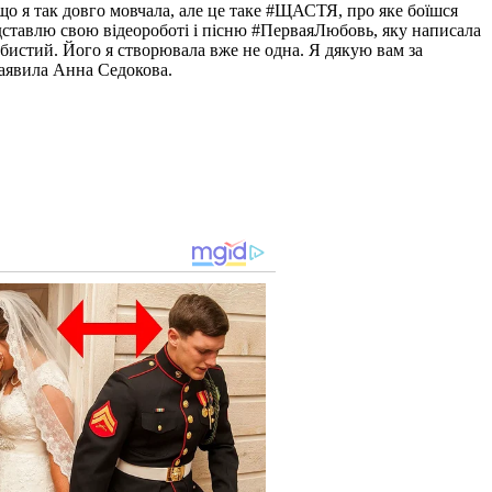
що я так довго мовчала, але це таке #ЩАСТЯ, про яке боїшся
едставлю свою відеороботі і пісню #ПерваяЛюбовь, яку написала
бистий. Його я створювала вже не одна. Я дякую вам за
заявила Анна Седокова.