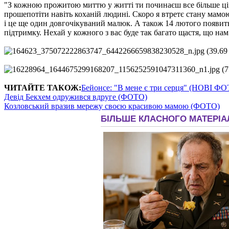
"З кожною прожитою миттю у житті ти починаєш все більше ціну
прошепотіти навіть коханій людині. Скоро я втретє стану мамою
і це ще один довгочікуваний малюк. А також 14 лютого появит
підтримку. Нехай у кожного з вас буде так багато щастя, що н
ЧИТАЙТЕ ТАКОЖ:
Бейонсе: "В мене є три серця" (НОВІ Ф
Девід Бекхем одружився вдруге (ФОТО)
Козловський вразив мережу своєю красивою мамою (ФОТО)