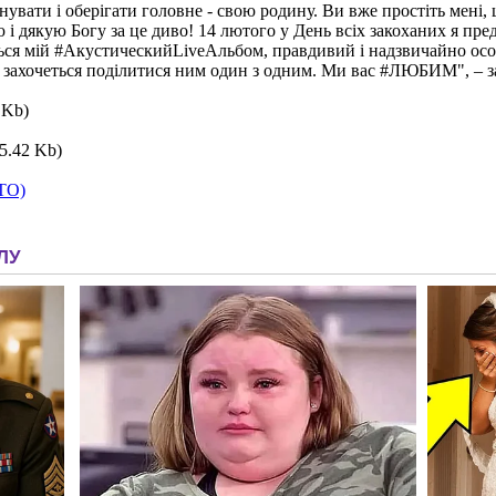
вати і оберігати головне - свою родину. Ви вже простіть мені, 
 і дякую Богу за це диво! 14 лютого у День всіх закоханих я пр
ься мій #АкустическийLiveAльбом, правдивий і надзвичайно осо
ам захочеться поділитися ним один з одним. Ми вас #ЛЮБИМ", – 
ОТО)