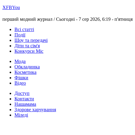
Х
FB
You
перший модний журнал /
Сьогодні - 7 сер 2026, 6:19 -
п'ятниця
Всі статті
Події
Шоу та передачі
Діти та сім'я
Конкурси Міс
Мода
Обкладинка
Косметика
Фішки
Відео
Доступ
Контакти
Нашамама
Здорове харчування
Міледі