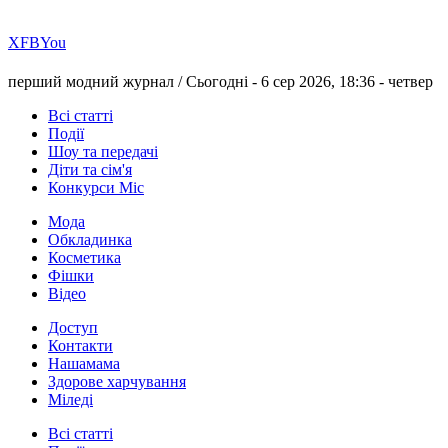
Х
FB
You
перший модний журнал /
Сьогодні - 6 сер 2026, 18:36 -
четвер
Всі статті
Події
Шоу та передачі
Діти та сім'я
Конкурси Міс
Мода
Обкладинка
Косметика
Фішки
Відео
Доступ
Контакти
Нашамама
Здорове харчування
Міледі
Всі статті