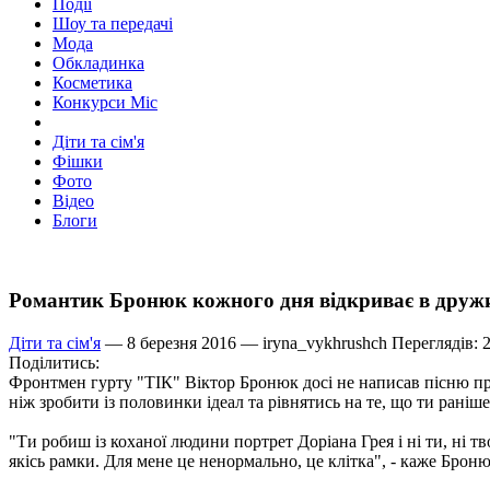
Події
Шоу та передачі
Мода
Обкладинка
Косметика
Конкурси Міс
Діти та сім'я
Фішки
Фото
Відео
Блоги
Романтик Бронюк кожного дня відкриває в дружи
Діти та сім'я
— 8 березня 2016 —
iryna_vykhrushch
Переглядів: 
Поділитись:
Фронтмен гурту "ТІК" Віктор Бронюк досі не написав пісню прис
ніж зробити із половинки ідеал та рівнятись на те, що ти раніш
"Ти робиш із коханої людини портрет Доріана Грея і ні ти, ні т
якісь рамки. Для мене це ненормально, це клітка", - каже Броню