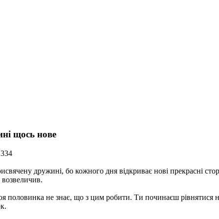
ні щось нове
2334
вячену дружині, бо кожного дня відкриває нові прекрасні сторон
е возвеличив.
воя половинка не знає, що з цим робити. Ти починаєш рівнятися н
к.