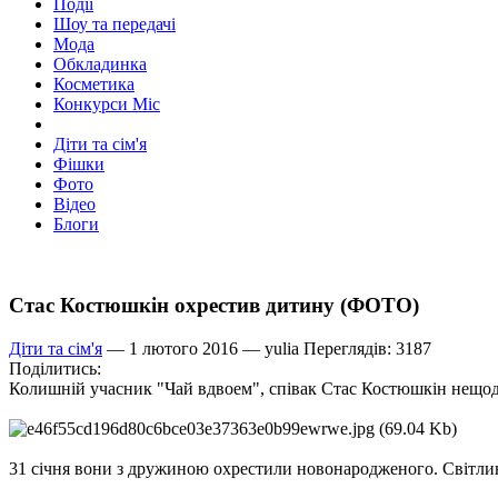
Події
Шоу та передачі
Мода
Обкладинка
Косметика
Конкурси Міс
Діти та сім'я
Фішки
Фото
Відео
Блоги
Стас Костюшкін охрестив дитину (ФОТО)
Діти та сім'я
— 1 лютого 2016 —
yulia
Переглядів: 3187
Поділитись:
Колишній учасник "Чай вдвоем", співак Стас Костюшкін нещод
31 січня вони з дружиною охрестили новонародженого. Світлина