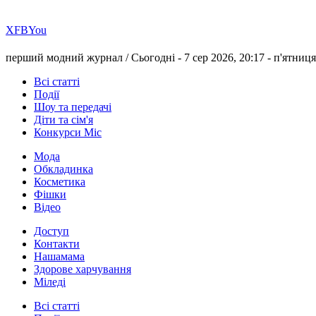
Х
FB
You
перший модний журнал /
Сьогодні - 7 сер 2026, 20:17 -
п'ятниця
Всі статті
Події
Шоу та передачі
Діти та сім'я
Конкурси Міс
Мода
Обкладинка
Косметика
Фішки
Відео
Доступ
Контакти
Нашамама
Здорове харчування
Міледі
Всі статті