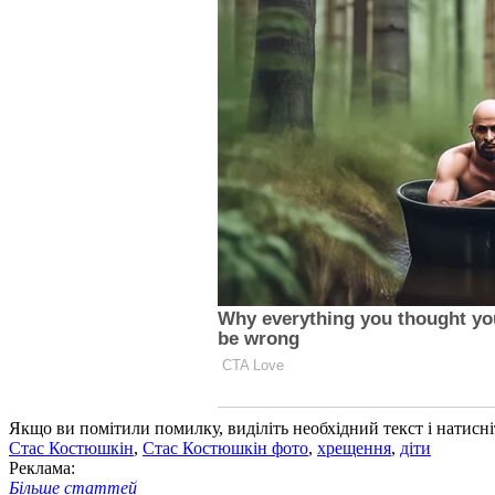
Якщо ви помітили помилку, виділіть необхідний текст і натисніт
Стас Костюшкін
,
Стас Костюшкін фото
,
хрещення
,
діти
Реклама:
Більше статтей