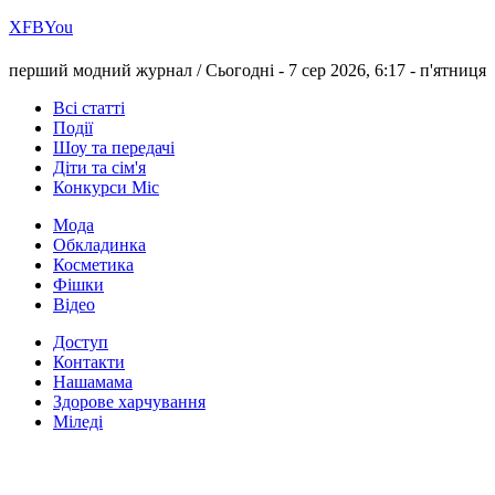
Х
FB
You
перший модний журнал /
Сьогодні - 7 сер 2026, 6:17 -
п'ятниця
Всі статті
Події
Шоу та передачі
Діти та сім'я
Конкурси Міс
Мода
Обкладинка
Косметика
Фішки
Відео
Доступ
Контакти
Нашамама
Здорове харчування
Міледі