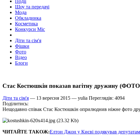
Події
Шоу та передачі
Мода
Обкладинка
Косметика
Конкурси Міс
Діти та сім'я
Фішки
Фото
Відео
Блоги
Стас Костюшкін показав вагітну дружину (ФОТО
Діти та сім'я
— 13 вересня 2015 —
yulia
Переглядів: 4094
Поділитись:
Нещодавно співак Стас Костюшкін оприлюднив ніжне фото дружи
ЧИТАЙТЕ ТАКОЖ:
Елтон Джон у Києві подякував депутатам