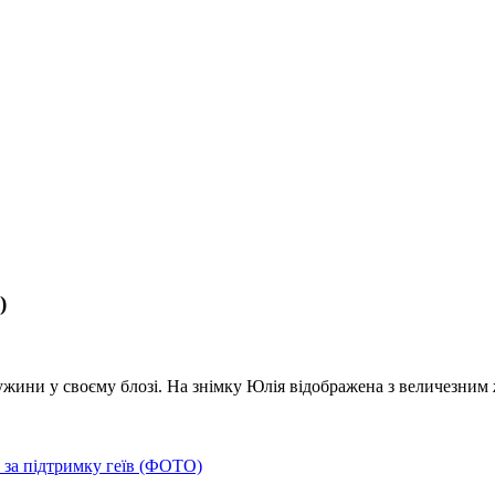
)
ни у своєму блозі. На знімку Юлія відображена з величезним ж
 за підтримку геїв (ФОТО)