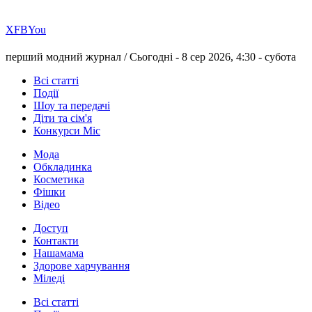
Х
FB
You
перший модний журнал /
Сьогодні - 8 сер 2026, 4:30 -
субота
Всі статті
Події
Шоу та передачі
Діти та сім'я
Конкурси Міс
Мода
Обкладинка
Косметика
Фішки
Відео
Доступ
Контакти
Нашамама
Здорове харчування
Міледі
Всі статті