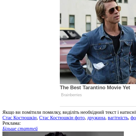
Якщо ви помітили помилку, виділіть необхідний текст і натисніт
Стас Костюшкін
,
Стас Костюшкін фото
,
дружина
,
вагітність
,
фо
Реклама:
Більше статтей