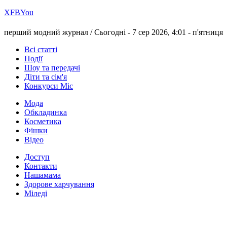
Х
FB
You
перший модний журнал /
Сьогодні - 7 сер 2026, 4:01 -
п'ятниця
Всі статті
Події
Шоу та передачі
Діти та сім'я
Конкурси Міс
Мода
Обкладинка
Косметика
Фішки
Відео
Доступ
Контакти
Нашамама
Здорове харчування
Міледі