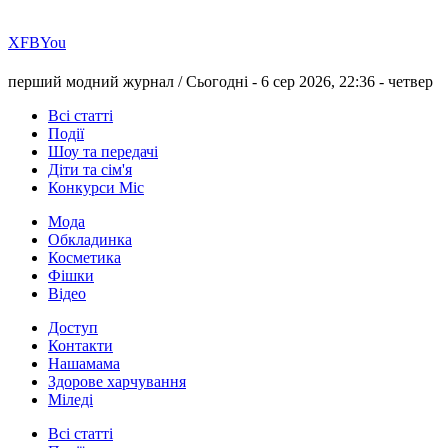
Х
FB
You
перший модний журнал /
Сьогодні - 6 сер 2026, 22:36 -
четвер
Всі статті
Події
Шоу та передачі
Діти та сім'я
Конкурси Міс
Мода
Обкладинка
Косметика
Фішки
Відео
Доступ
Контакти
Нашамама
Здорове харчування
Міледі
Всі статті