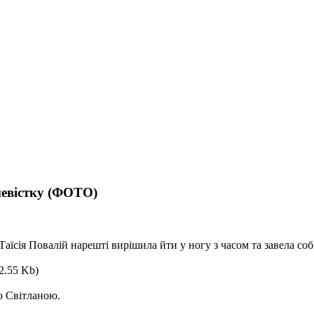
невістку (ФОТО)
аїсія Повалій нарешті вирішила йти у ногу з часом та завела собі
ою Світланою.