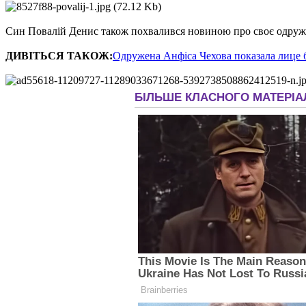
Син Повалій Денис також похвалився новиною про своє одруже
ДИВІТЬСЯ ТАКОЖ:
Одружена Анфіса Чехова показала лице 