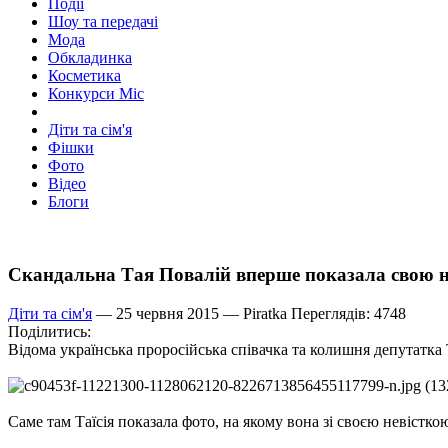
Події
Шоу та передачі
Мода
Обкладинка
Косметика
Конкурси Міс
Діти та сім'я
Фішки
Фото
Відео
Блоги
Скандальна Тая Повалій вперше показала свою 
Діти та сім'я
— 25 червня 2015 —
Piratka
Переглядів: 4748
Поділитись:
Відома українська проросійська співачка та колишня депутатка Т
Саме там Таїсія показала фото, на якому вона зі своєю невістк