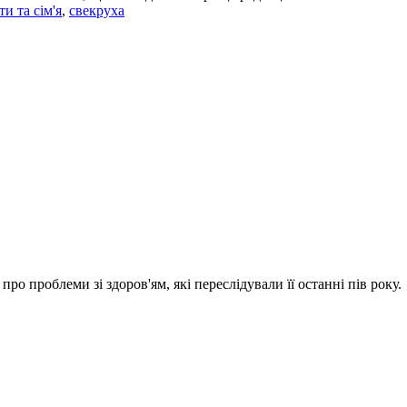
ти та сім'я
,
свекруха
ро проблеми зі здоров'ям, які переслідували її останні пів року.