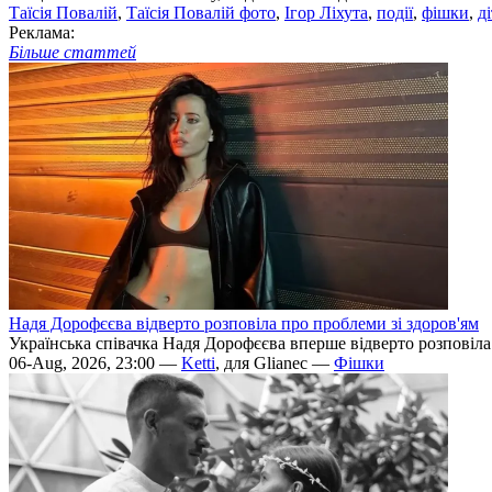
Таїсія Повалій
,
Таїсія Повалій фото
,
Ігор Ліхута
,
події
,
фішки
,
ді
Реклама:
Більше статтей
Надя Дорофєєва відверто розповіла про проблеми зі здоров'ям
Українська співачка Надя Дорофєєва вперше відверто розповіла п
06-Aug, 2026, 23:00 —
Ketti
, для Glianec —
Фішки