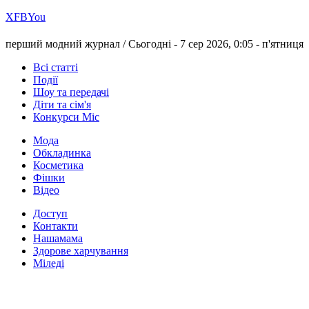
Х
FB
You
перший модний журнал /
Сьогодні - 7 сер 2026, 0:05 -
п'ятниця
Всі статті
Події
Шоу та передачі
Діти та сім'я
Конкурси Міс
Мода
Обкладинка
Косметика
Фішки
Відео
Доступ
Контакти
Нашамама
Здорове харчування
Міледі