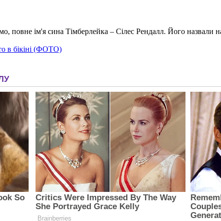
амо, повне ім'я сина Тімберлейка – Сілес Рендалл. Його назвали на
то в бікіні (ФОТО)