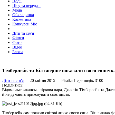
Події
Шоу та передачі
Мода
Обкладинка
Косметика
Конкурси Міс
Діти та сім'я
Фішки
Фото
Відео
Блоги
Тімберлейк та Біл вперше показали свого синоч
Діти та сім'я
— 20 квітня 2015 —
Piratka
Переглядів: 3100
Поділитись:
Відома американська зіркова пара, Джастін Тімберлейк та Джессі
й не думають приховувати своє щастя.
Тімберлейк сам показав світові личко свого сина. Він виклав фо