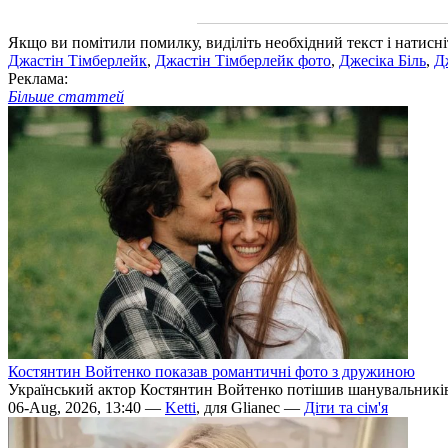
Якщо ви помітили помилку, виділіть необхідний текст і натисніт
Джастін Тімберлейк
,
Джастін Тімберлейк фото
,
Джесіка Біль
,
Д
Реклама:
Більше статтей
Костянтин Войтенко показав романтичні фото з дружиною
Український актор Костянтин Войтенко потішив шанувальникі
06-Aug, 2026, 13:40 —
Ketti
, для Glianec —
Діти та сім'я