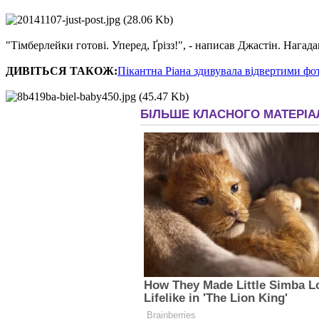
"Тімберлейки готові. Уперед, Ґрізз!", - написав Джастін. Нагад
ДИВІТЬСЯ ТАКОЖ:
Пікантна Ріана здивувала відвертими фо