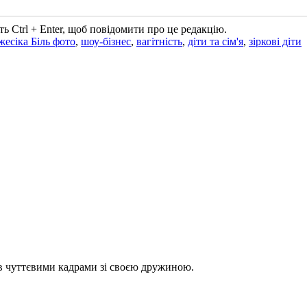
ь Ctrl + Enter, щоб повідомити про це редакцію.
жесіка Біль фото
,
шоу-бізнес
,
вагітність
,
діти та сім'я
,
зіркові діти
в чуттєвими кадрами зі своєю дружиною.