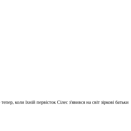
пер, коли їхній первісток Сілес з'явився на світ зіркові батьки