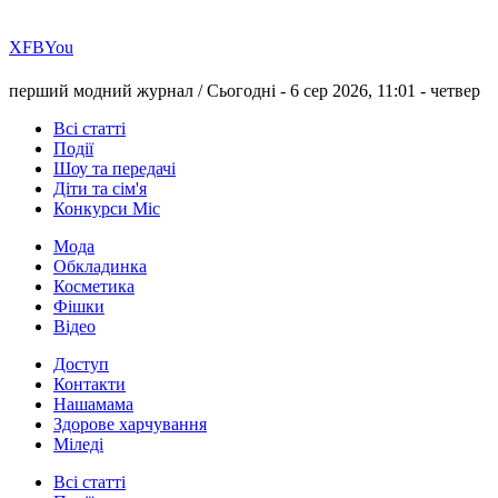
Х
FB
You
перший модний журнал /
Сьогодні - 6 сер 2026, 11:01 -
четвер
Всі статті
Події
Шоу та передачі
Діти та сім'я
Конкурси Міс
Мода
Обкладинка
Косметика
Фішки
Відео
Доступ
Контакти
Нашамама
Здорове харчування
Міледі
Всі статті