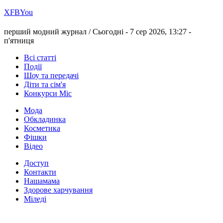
Х
FB
You
перший модний журнал /
Сьогодні - 7 сер 2026, 13:27 -
п'ятниця
Всі статті
Події
Шоу та передачі
Діти та сім'я
Конкурси Міс
Мода
Обкладинка
Косметика
Фішки
Відео
Доступ
Контакти
Нашамама
Здорове харчування
Міледі