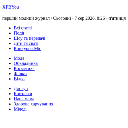
Х
FB
You
перший модний журнал /
Сьогодні - 7 сер 2026, 8:26 -
п'ятниця
Всі статті
Події
Шоу та передачі
Діти та сім'я
Конкурси Міс
Мода
Обкладинка
Косметика
Фішки
Відео
Доступ
Контакти
Нашамама
Здорове харчування
Міледі