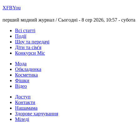
Х
FB
You
перший модний журнал /
Сьогодні - 8 сер 2026, 10:57 -
субота
Всі статті
Події
Шоу та передачі
Діти та сім'я
Конкурси Міс
Мода
Обкладинка
Косметика
Фішки
Відео
Доступ
Контакти
Нашамама
Здорове харчування
Міледі