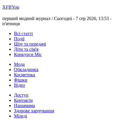
Х
FB
You
перший модний журнал /
Сьогодні - 7 сер 2026, 13:53 -
п'ятниця
Всі статті
Події
Шоу та передачі
Діти та сім'я
Конкурси Міс
Мода
Обкладинка
Косметика
Фішки
Відео
Доступ
Контакти
Нашамама
Здорове харчування
Міледі