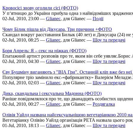
Кровосісі знову оголили сісі (ФОТО)
У п‘ятницю до України прибула одна з найвідоміших зраджених
02-Jul, 2010, 23:00 —
Glianec
, для Glianec —
Події
Чому Білик пішла від Дікусара. Три причини +ФОТО
Скандал вокруг расставания Билык (40 лет) и Дикусара (24) не
02-Jul, 2010, 08:25 —
Glianec
, для Glianec —
Шоу та передачі
Боря Апрель: Я – секс на ніжках (ФОТО)
Епатажний артист розповів про те, яким він себе уявляє.Борис 
02-Jul, 2010, 04:30 —
Glianec
, для Glianec —
Шоу та передачі
Єву Бушміну виганяють з "ВІА Гри". Останній кліп вже без не
Популярне тріо замінило екс-«фабрикантку» Валерієм Меладзе.
02-Jul, 2010, 02:03 —
Glianec
, для Glianec —
Шоу та передачі
Дика, скандальна і сексуальна Мадонна (ФОТО)
Раніше повідомлялося про те, що дванадцять особистих щоденник
02-Jul, 2010, 00:27 —
Glianec
, для Glianec —
Роздягалка
Олівія Уайлд названа найсексуальнішою вегетаріанкою 2010 
Вегетаріанку Олівію Уайлд організація PETA назвала цього року
01-Jul, 2010, 18:13 —
Glianec
, для Glianec —
Шоу та передачі