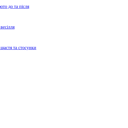
ото до та після
весілля
 щастя та стосунки