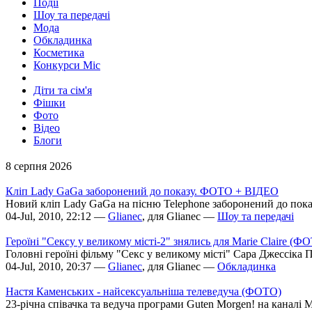
Події
Шоу та передачі
Мода
Обкладинка
Косметика
Конкурси Міс
Діти та сім'я
Фішки
Фото
Відео
Блоги
8 серпня 2026
Кліп Lady GaGa заборонений до показу. ФОТО + ВІДЕО
Новий кліп Lady GaGa на пісню Telephone заборонений до показу
04-Jul, 2010, 22:12 —
Glianec
, для Glianec —
Шоу та передачі
Героїні "Сексу у великому місті-2" знялись для Marie Claire (Ф
Головні героїні фільму "Секс у великому місті" Сара Джессіка Па
04-Jul, 2010, 20:37 —
Glianec
, для Glianec —
Обкладинка
Настя Каменських - найсексуальніша телеведуча (ФОТО)
23-річна співачка та ведуча програми Guten Morgen! на каналі