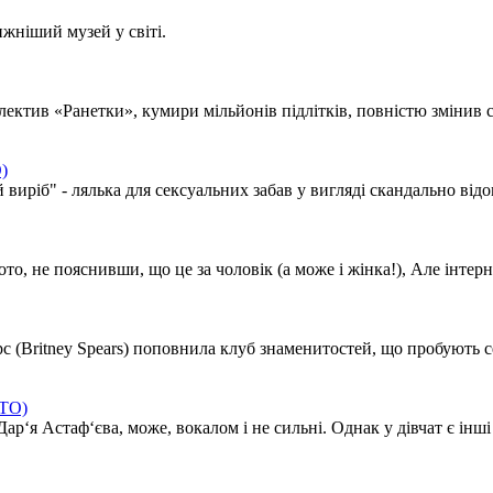
жніший музей у світі.
ктив «Ранетки», кумири мільйонів підлітків, повністю змінив сві
)
ріб" - лялька для сексуальних забав у вигляді скандально відом
то, не пояснивши, що це за чоловік (а може і жінка!), Але інтерн
с (Britney Spears) поповнила клуб знаменитостей, що пробують се
ОТО)
р‘я Астаф‘єва, може, вокалом і не сильні. Однак у дівчат є інші п