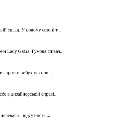
й склад. У новому сезоні т...
ої Lady GaGa. Гумова співач...
ет просто вибухнув пові...
бе в дизайнерській справі...
ереваги - відсутність ...