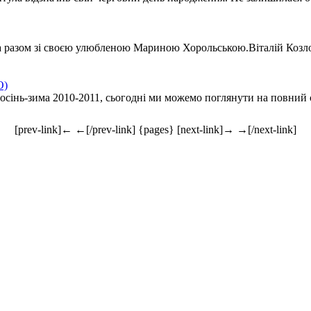
ка разом зі своєю улюбленою Мариною Хорольською.Віталій Козло
О)
сінь-зима 2010-2011, сьогодні ми можемо поглянути на повний сет
[prev-link]← ←[/prev-link] {pages} [next-link]→ →[/next-link]