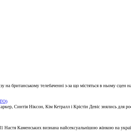
 на британському телебаченні з-за що містяться в ньому сцен нас
ОТО)
ркер, Синтія Ніксон, Кім Кетралл і Крістін Девіс знялись для рос
 M1 Настя Каменських визнана найсексуальнішою жінкою на украї