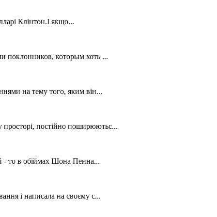
арі Клінтон.І якщо...
и поклонников, которым хоть ...
нями на тему того, яким він...
 просторі, постійно поширюютьс...
 - то в обіймах Шона Пенна...
ання і написала на своєму с...