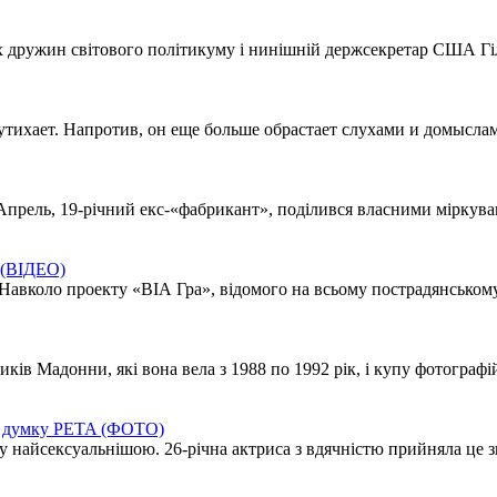
 дружин світового політикуму і нинішній держсекретар США Гілл
 утихает. Напротив, он еще больше обрастает слухами и домыслам
Апрель, 19-річний екс-«фабрикант», поділився власними міркуван
ї (ВІДЕО)
Навколо проекту «ВІА Гра», відомого на всьому пострадянському
ів Мадонни, які вона вела з 1988 по 1992 рік, і купу фотографій
на думку PETA (ФОТО)
 найсексуальнішою. 26-річна актриса з вдячністю прийняла це зв