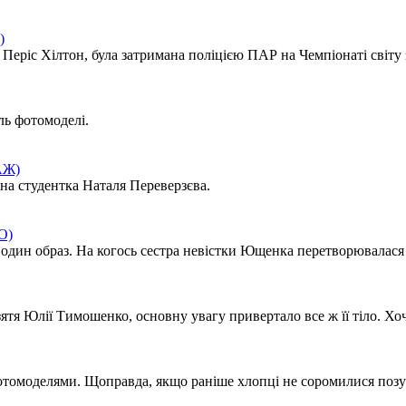
)
Періс Хілтон, була затримана поліцією ПАР на Чемпіонаті світу з
ль фотомоделі.
АЖ)
на студентка Наталя Переверзєва.
О)
дин образ. На когось сестра невістки Ющенка перетворювалася у те
зятя Юлії Тимошенко, основну увагу привертало все ж її тіло. Хоча
отомоделями. Щоправда, якщо раніше хлопці не соромилися позув