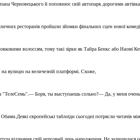
тепана Черновецького й поповнює свій автопарк дорогими автівка
толичних ресторанів пройшли зйомки фінальних сцен нової комеді
вковими волоссям, тому такі зірки як Тайра Бенкс або Наомі Ке
а на вулицю на величезній платформі. Схоже,
"ТелеСемь".— Боря, ты выступаешь сольно?— Да, у меня очень м
 Обами.Деякі європейські таблоїди сьогодні потрясли читачів мі
ла відзначив свій черговий день народження. Не залишилася ост