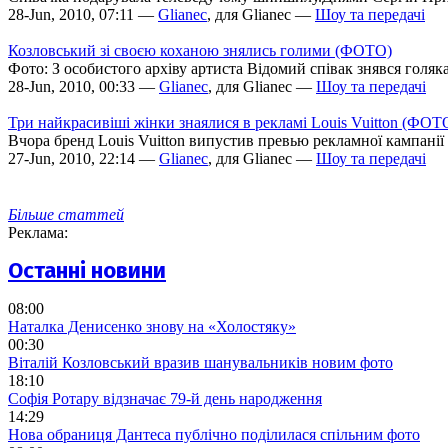
28-Jun, 2010, 07:11 —
Glianec
, для Glianec —
Шоу та передачі
Козловський зі своєю коханою знялись голими (ФОТО)
Фото: З особистого архіву артиста Відомий співак знявся голя
28-Jun, 2010, 00:33 —
Glianec
, для Glianec —
Шоу та передачі
Три найкрасивіші жінки знаялися в рекламі Louis Vuitton (ФОТ
Вчора бренд Louis Vuitton випустив превью рекламної кампанії о
27-Jun, 2010, 22:14 —
Glianec
, для Glianec —
Шоу та передачі
Більше статтей
Реклама:
Останні новини
08:00
Наталка Денисенко знову на «Холостяку»
00:30
Віталій Козловський вразив шанувальників новим фото
18:10
Софія Ротару відзначає 79-й день народження
14:29
Нова обраниця Дантеса публічно поділилася спільним фото