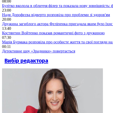
08:00
Булітко вколола в обличчя філер та показала нову зовнішність: ф
23:00
Надя Дорофєєва відверто розповіла про проблеми зі здоров'ям
20:00
Дружина загиблого актора Феліпенка пригадала яким було їхнє 
13:40
Костянтин Войтенко показав романтичні фото з дружиною
07:30
Марія Бурмака розповіла про особисте життя та свої погляди на
00:11
Детективне шоу «Зрадники» повертається
Вибір редактора