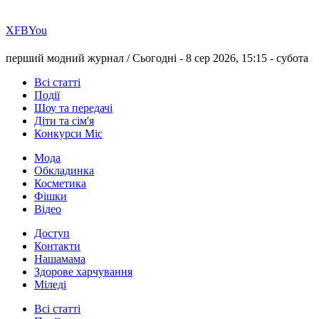
Х
FB
You
перший модний журнал /
Сьогодні - 8 сер 2026, 15:15 -
субота
Всі статті
Події
Шоу та передачі
Діти та сім'я
Конкурси Міс
Мода
Обкладинка
Косметика
Фішки
Відео
Доступ
Контакти
Нашамама
Здорове харчування
Міледі
Всі статті