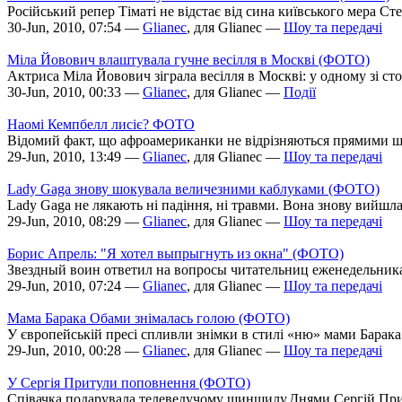
Російський репер Тіматі не відстає від сина київського мера С
30-Jun, 2010, 07:54 —
Glianec
, для Glianec —
Шоу та передачі
Міла Йовович влаштувала гучне весілля в Москві (ФОТО)
Актриса Міла Йовович зіграла весілля в Москві: у одному зі с
30-Jun, 2010, 00:33 —
Glianec
, для Glianec —
Події
Наомі Кемпбелл лисіє? ФОТО
Відомий факт, що афроамериканки не відрізняються прямими шо
29-Jun, 2010, 13:49 —
Glianec
, для Glianec —
Шоу та передачі
Lady Gaga знову шокувала величезними каблуками (ФОТО)
Lady Gaga не лякають ні падіння, ні травми. Вона знову вийшл
29-Jun, 2010, 08:29 —
Glianec
, для Glianec —
Шоу та передачі
Борис Апрель: "Я хотел выпрыгнуть из окна" (ФОТО)
Звездный воин ответил на вопросы читательниц еженедельника 
29-Jun, 2010, 07:24 —
Glianec
, для Glianec —
Шоу та передачі
Мама Барака Обами знімалась голою (ФОТО)
У європейській пресі спливли знімки в стилі «ню» мами Барака
29-Jun, 2010, 00:28 —
Glianec
, для Glianec —
Шоу та передачі
У Сергія Притули поповнення (ФОТО)
Співачка подарувала телеведучому шиншилу.Днями Сергій Приту