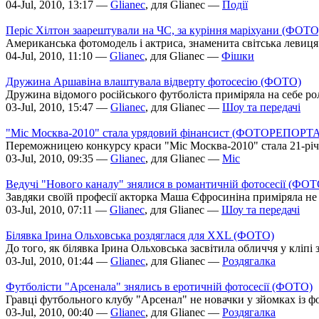
04-Jul, 2010, 13:17 —
Glianec
, для Glianec —
Події
Періс Хілтон заарештували на ЧС, за куріння маріхуани (ФОТО
Американська фотомодель і актриса, знаменита світська левиця 
04-Jul, 2010, 11:10 —
Glianec
, для Glianec —
Фішки
Дружина Аршавіна влаштувала відверту фотосесію (ФОТО)
Дружина відомого російського футболіста приміряла на себе ро
03-Jul, 2010, 15:47 —
Glianec
, для Glianec —
Шоу та передачі
"Міс Москва-2010" стала урядовий фінансист (ФОТОРЕПОРТ
Переможницею конкурсу краси "Міс Москва-2010" стала 21-річ
03-Jul, 2010, 09:35 —
Glianec
, для Glianec —
Міс
Ведучі "Нового каналу" знялися в романтичній фотосесії (ФОТ
Завдяки своїй професії акторка Маша Єфросиніна приміряла не о
03-Jul, 2010, 07:11 —
Glianec
, для Glianec —
Шоу та передачі
Білявка Ірина Ольховська роздяглася для XXL (ФОТО)
До того, як білявка Ірина Ольховська засвітила обличчя у кліпі 
03-Jul, 2010, 01:44 —
Glianec
, для Glianec —
Роздягалка
Футболісти "Арсенала" знялись в еротичній фотосесії (ФОТО)
Гравці футбольного клубу "Арсенал" не новачки у зйомках із ф
03-Jul, 2010, 00:40 —
Glianec
, для Glianec —
Роздягалка