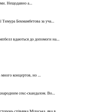
ми. Нещодавно а...
ї Тимура Бекмамбетова за уча...
мпбелл вдаються до допомоги на...
ного концертов, но ...
жнародним секс-скандалом. Во...
оронь співачка Мілоська, яка в...