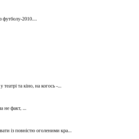
 футболу-2010....
атрі та кіно, на когось -...
 не факт, ...
ати із повністю оголеними кра...