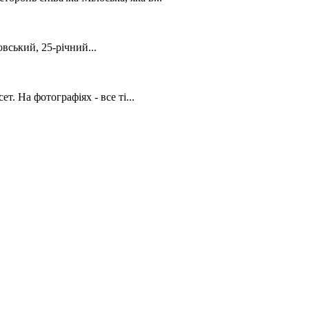
вський, 25-річний...
. На фотографіях - все ті...