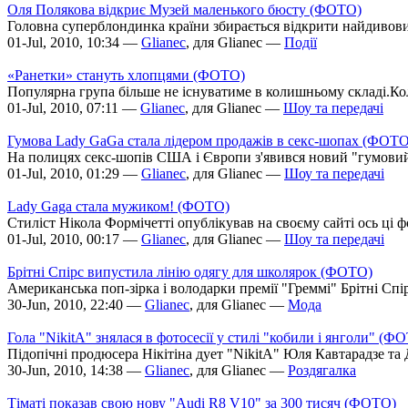
Оля Полякова відкриє Музей маленького бюсту (ФОТО)
Головна суперблондинка країни збирається відкрити найдивови
01-Jul, 2010, 10:34 —
Glianec
, для Glianec —
Події
«Ранетки» стануть хлопцями (ФОТО)
Популярна група більше не існуватиме в колишньому складі.Коле
01-Jul, 2010, 07:11 —
Glianec
, для Glianec —
Шоу та передачі
Гумова Lady GaGa стала лідером продажів в секс-шопах (ФОТО
На полицях секс-шопів США і Європи з'явився новий "гумовий ви
01-Jul, 2010, 01:29 —
Glianec
, для Glianec —
Шоу та передачі
Lady Gaga стала мужиком! (ФОТО)
Стиліст Нікола Формічетті опублікував на своєму сайті ось ці фо
01-Jul, 2010, 00:17 —
Glianec
, для Glianec —
Шоу та передачі
Брітні Спірс випустила лінію одягу для школярок (ФОТО)
Американська поп-зірка і володарки премії "Греммі" Брітні Спір
30-Jun, 2010, 22:40 —
Glianec
, для Glianec —
Мода
Гола "NikitA" знялася в фотосесії у стилі "кобили і янголи" (Ф
Підопічні продюсера Нікітіна дует "NikitA" Юля Кавтарадзе та Да
30-Jun, 2010, 14:38 —
Glianec
, для Glianec —
Роздягалка
Тіматі показав свою нову "Audi R8 V10" за 300 тисяч (ФОТО)