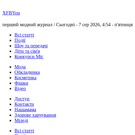
Х
FB
You
перший модний журнал /
Сьогодні - 7 сер 2026, 4:54 -
п'ятниця
Всі статті
Події
Шоу та передачі
Діти та сім'я
Конкурси Міс
Мода
Обкладинка
Косметика
Фішки
Відео
Доступ
Контакти
Нашамама
Здорове харчування
Міледі
Всі статті