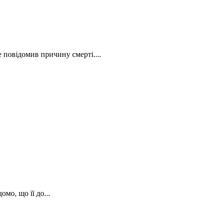
 повідомив причину смерті....
мо, що її до...