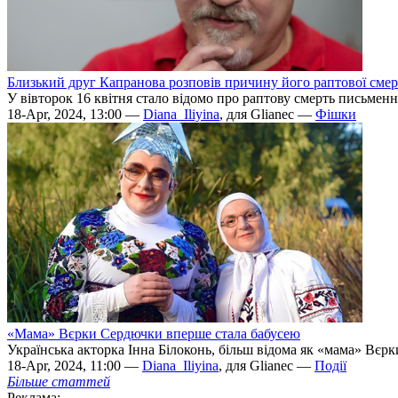
Близький друг Капранова розповів причину його раптової смер
У вівторок 16 квітня стало відомо про раптову смерть письменн
18-Apr, 2024, 13:00 —
Diana_Iliyina
, для Glianec —
Фішки
«Мама» Вєрки Сердючки вперше стала бабусею
Українська акторка Інна Білоконь, більш відома як «мама» Вєрки
18-Apr, 2024, 11:00 —
Diana_Iliyina
, для Glianec —
Події
Більше статтей
Реклама: