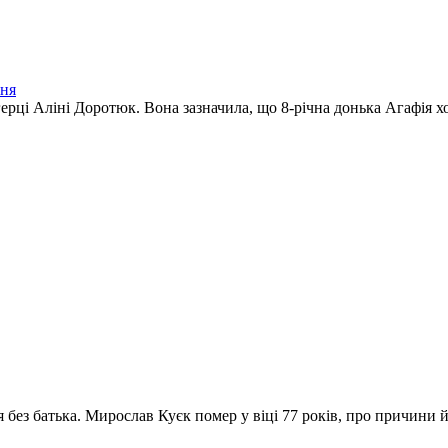
ння
рці Аліні Доротюк. Вона зазначила, що 8-річна донька Агафія хоче
без батька. Мирослав Куєк помер у віці 77 років, про причини йо