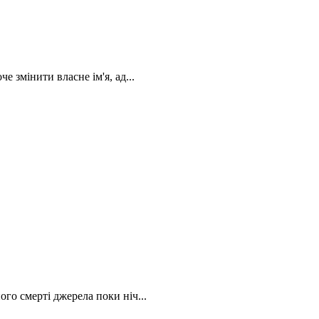
 змінити власне ім'я, ад...
го смерті джерела поки ніч...