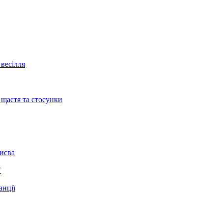
весілля
 щастя та стосунки
Києва
"
анції