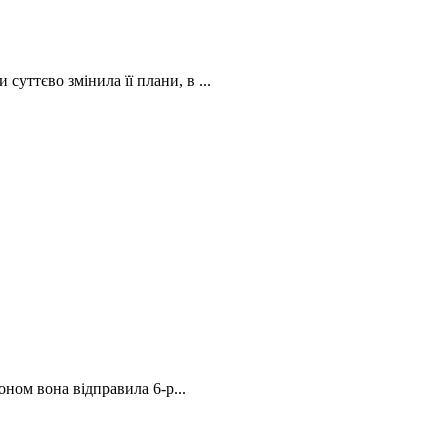
уттєво змінила її плани, в ...
оном вона відправила 6-р...