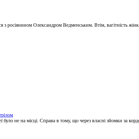
з росіянином Олександром Ведменським. Втім, вагітність жінки с
трілом
 було не на місці. Справа в тому, що через власні зйомки за корд