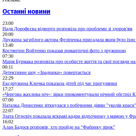
Останні новини
23:00
Надя Дорофєєва відверто розповіла про проблеми зі здоров'ям
20:00
Дружина загиблого актора Феліпенка пригадала яким було їхнє 
13:40
Костянтин Войтенко показав романтичні фото з дружиною
07:30
Марія Бурмака розповіла про особисте життя та свої погляди на
00:11
Детективне шоу «Зрадники» повертається
22:29
Ексдружина Кличка показала дітей під час прогулянки
17:27
«Чергова жахлива ніч»: зірки прокоментували нічний обстріл 
07:00
Наталка Денисенко зіткнулася з побічними діями "уколів краси
22:07
Злата Огнєвіч показала яскраві кадри відпочинку з мамою у Фр
16:02
Алан Бадоєв розповів, хто пройде на “Фабрику зірок”