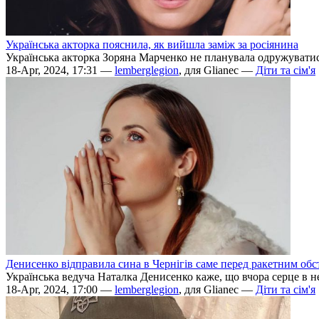
Українська акторка пояснила, як вийшла заміж за росіянина
Українська акторка Зоряна Марченко не планувала одружуватися 
18-Apr, 2024, 17:31 —
lemberglegion
, для Glianec —
Діти та сім'я
Денисенко відправила сина в Чернігів саме перед ракетним обс
Українська ведуча Наталка Денисенко каже, що вчора серце в неї
18-Apr, 2024, 17:00 —
lemberglegion
, для Glianec —
Діти та сім'я