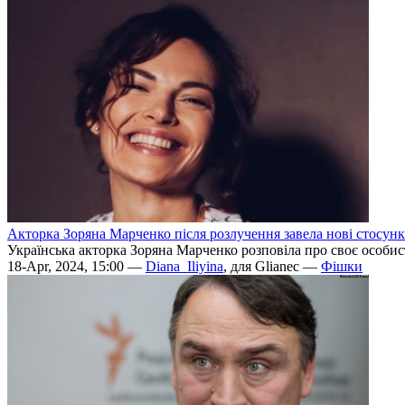
Акторка Зоряна Марченко після розлучення завела нові стосун
Українська акторка Зоряна Марченко розповіла про своє особисте
18-Apr, 2024, 15:00 —
Diana_Iliyina
, для Glianec —
Фішки