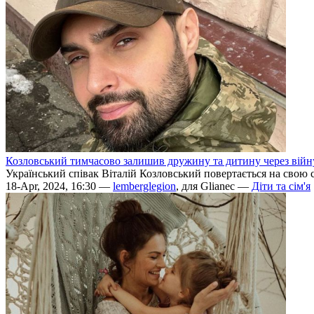
Козловський тимчасово залишив дружину та дитину через війн
Український співак Віталій Козловський повертається на свою 
18-Apr, 2024, 16:30 —
lemberglegion
, для Glianec —
Діти та сім'я