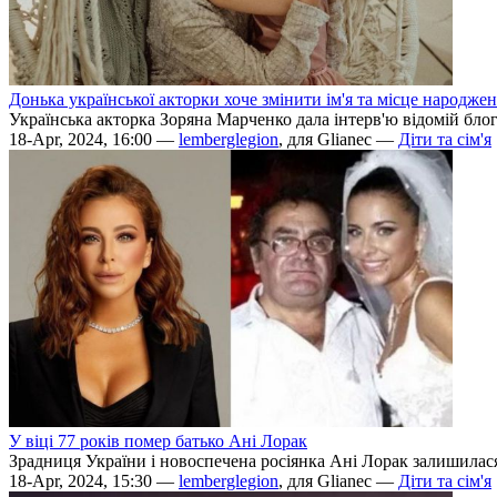
Донька української акторки хоче змінити ім'я та місце народже
Українська акторка Зоряна Марченко дала інтерв'ю відомій блоге
18-Apr, 2024, 16:00 —
lemberglegion
, для Glianec —
Діти та сім'я
У віці 77 років помер батько Ані Лорак
Зрадниця України і новоспечена росіянка Ані Лорак залишилася 
18-Apr, 2024, 15:30 —
lemberglegion
, для Glianec —
Діти та сім'я