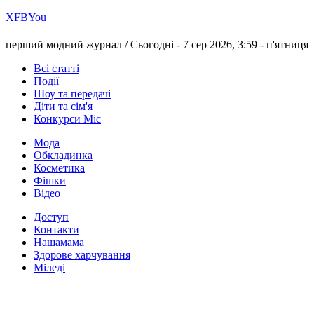
Х
FB
You
перший модний журнал /
Сьогодні - 7 сер 2026, 3:59 -
п'ятниця
Всі статті
Події
Шоу та передачі
Діти та сім'я
Конкурси Міс
Мода
Обкладинка
Косметика
Фішки
Відео
Доступ
Контакти
Нашамама
Здорове харчування
Міледі