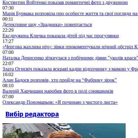
Костянтин Войтенко показав романтичні фото з дружиною
07:30
Марія Бурмака розповіла про особисте життя та свої погляди на
00:11
Детективне шоу «Зрадники» повертається
22:29
Ексдружина Кличка показала дітей під час прогулянки
17:27
«Чергова жахлива ніч»: зірки прокоментували нічний обстріл 
07:00
Наталка Денисенко зіткнулася з побічними діями "уколів краси
22:07
Злата Огнєвіч показала яскраві кадри відпочинку з мамою у Фр
16:02
Алан Бадоєв розповів, хто пройде на “Фабрику зірок”
08:10
Валерій Харчишин наробив фото в полі соняшників
07:00
Олександр Пономарьов: «Я починаю з чистого листа»
Вибір редактора