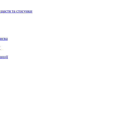
 щастя та стосунки
Києва
"
анції