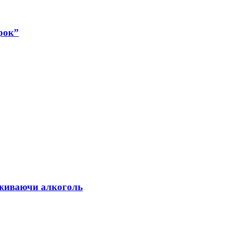
рок”
 вживаючи алкоголь