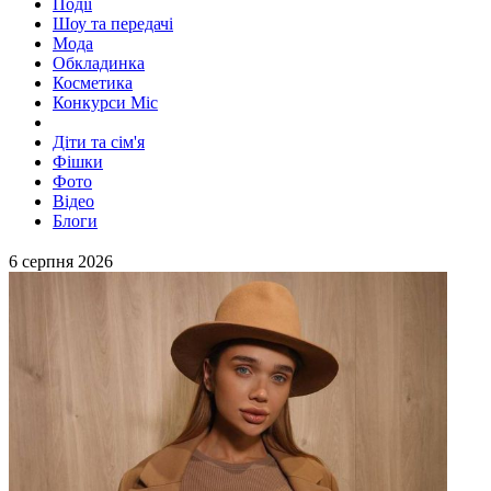
Події
Шоу та передачі
Мода
Обкладинка
Косметика
Конкурси Міс
Діти та сім'я
Фішки
Фото
Відео
Блоги
6 серпня 2026