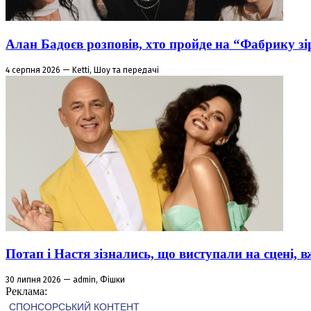
Алан Бадоєв розповів, хто пройде на “Фабрику зі
4 серпня 2026 — Ketti, Шоу та передачі
Потап і Настя зізнались, що виступали на сцені,
30 липня 2026 — admin, Фішки
Реклама: