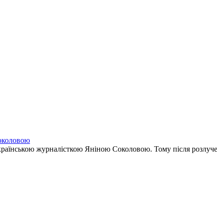
Соколовою
країнською журналісткою Яніною Соколовою. Тому після розлучен