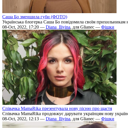
Саша Бо зменшила губи (ФОТО)
Українська блогерка Саша Бо повідомила своїм прихильникам но
08-Oct, 2022, 17:20 —
Diana_Iliyina
, для Glianec —
Фішки
Співачка MamaRika презентувала нову пісню про щастя
Співачка MamaRika продовжує дарувати українцям нову українсь
08-Oct, 2022, 12:13 —
Diana_Iliyina
, для Glianec —
Фішки