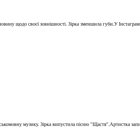
вину щодо своєї зовнішності. Зірка зменшила губи.У Інстаграм в
комовну музику. Зірка випустила пісню "Щастя".Артистка записал