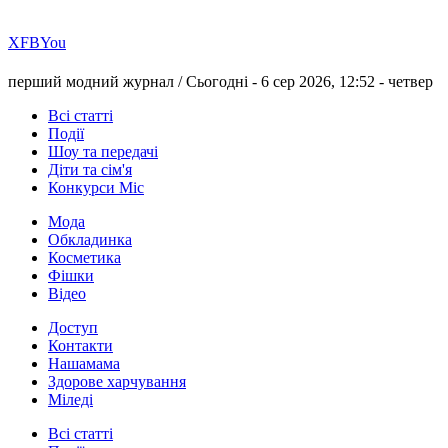
Х
FB
You
перший модний журнал /
Сьогодні - 6 сер 2026, 12:52 -
четвер
Всі статті
Події
Шоу та передачі
Діти та сім'я
Конкурси Міс
Мода
Обкладинка
Косметика
Фішки
Відео
Доступ
Контакти
Нашамама
Здорове харчування
Міледі
Всі статті