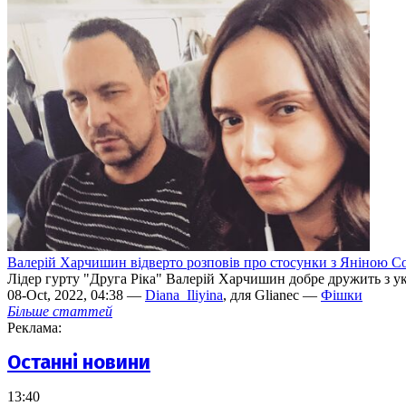
Валерій Харчишин відверто розповів про стосунки з Яніною 
Лідер гурту "Друга Ріка" Валерій Харчишин добре дружить з у
08-Oct, 2022, 04:38 —
Diana_Iliyina
, для Glianec —
Фішки
Більше статтей
Реклама:
Останні новини
13:40