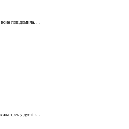
она повідомила, ...
а трек у дуеті з...