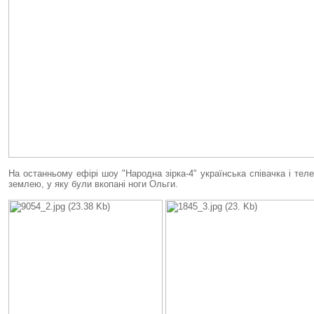
На останньому ефірі шоу "Народна зірка-4" українська співачка і те
землею, у яку були вкопані ноги Ольги.