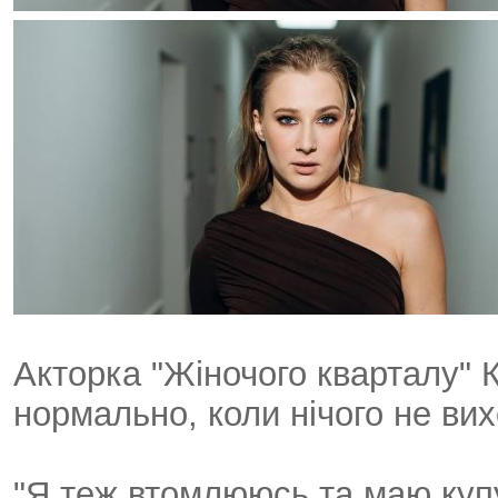
Акторка "Жіночого кварталу" 
нормально, коли нічого не вих
"Я теж втомлююсь та маю куп