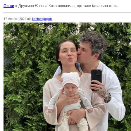
Фішки
» Дружина Євгена Кота пояснила, що таке ідеальна жінка
17 жовтня 2024 від
lemberglegion