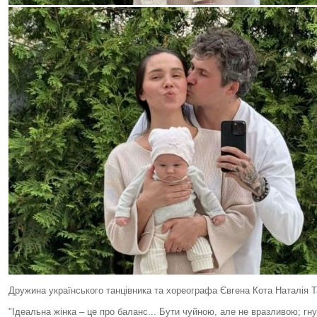
Дружина українського танцівника та хореографа Євгена Кота Наталія Т
"Ідеальна жінка – це про баланс... Бути чуйною, але не вразливою; гну