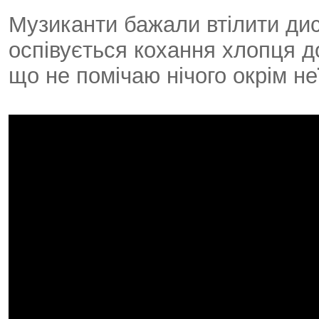
Музиканти бажали втілити диск
оспівується кохання хлопця до
що не помічаю нічого окрім не