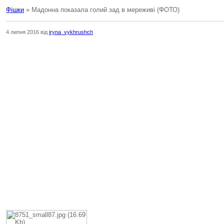
Фішки
» Мадонна показала голий зад в мереживі (ФОТО)
4 липня 2016 від
iryna_vykhrushch