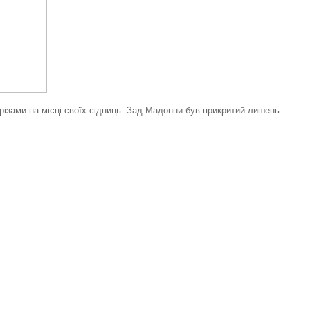
різами на місці своїх сідниць. Зад Мадонни був прикритий лишень