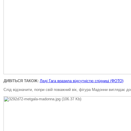
ДИВІТЬСЯ ТАКОЖ:
Леді Гага вразила відсутністю спідниці (ФОТО)
Слід відзначити, попри свій поважний вік, фігура Мадонни виглядає до