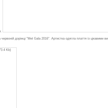
и.
ервоній доріжці "Met Gala 2016". Артистка одягла плаття із цікавими ви