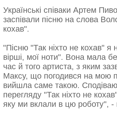
Українські співаки Артем Пив
заспівали пісню на слова Вол
кохав".
"Пісню "Так ніхто не кохав" я
вірші, мої ноти". Вона мала бе
час й того артиста, з яким за
Максу, що погодився на мою п
вийшла саме такою. Сподіваюс
перегляду "Так ніхто не коха
яку ми вклали в цю роботу", 