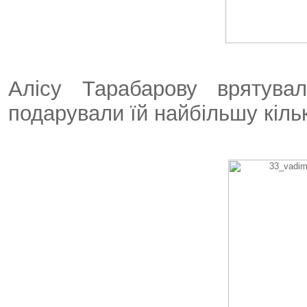
Алісу Тарабарову врятувал
подарували їй найбільшу кільк