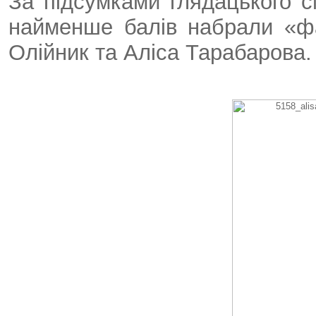
За підсумками глядацького с
найменше балів набрали «ф
Олійник та Аліса Тарабарова.