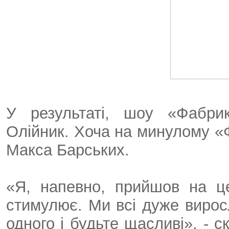
У результаті, шоу «Фабри
Олійник. Хоча на минулому «Ф
Макса Барських.
«Я, напевно, прийшов на ц
стимулює. Ми всі дуже виросл
одного і будьте щасливі», - 