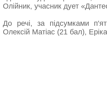
Олійник, учасник дует «Данте
До речі, за підсумками п'я
Олексій Матіас (21 бал), Еріка