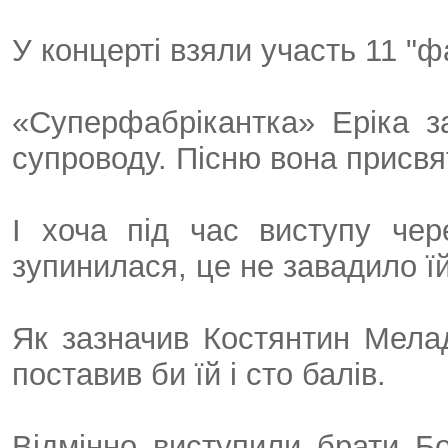
У концерті взяли участь 11 "ф
«Суперфабрікантка» Еріка з
супроводу. Пісню вона присвя
І хоча під час виступу че
зупинилася, це не завадило їй
Як зазначив Костянтин Мелад
поставив би їй і сто балів.
Відмінно виступили брати Б