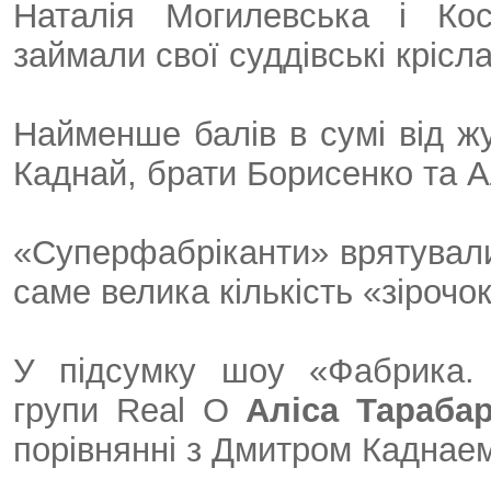
Наталія Могилевська і Ко
займали свої суддівські крісла
Найменше балів в сумі від ж
Каднай, брати Борисенко та А
«Суперфабріканти» врятували
саме велика кількість «зірочок
У підсумку шоу «Фабрика.
групи Real O
Аліса Тараба
порівнянні з Дмитром Каднае