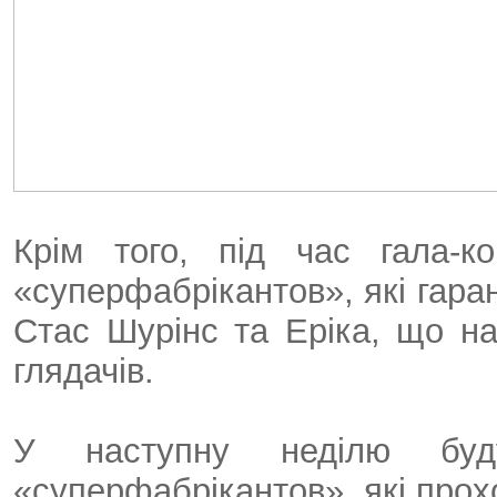
Крім того, під час гала-к
«суперфабрікантов», які гара
Стас Шурінс та Еріка, що на
глядачів.
У наступну неділю бу
«суперфабрікантов», які прох