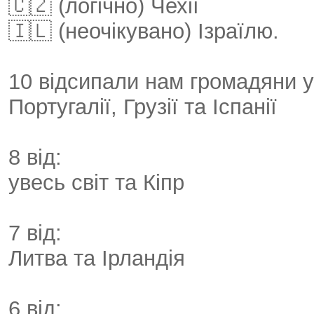
🇨🇿 (логічно) Чехії
🇮🇱 (неочікувано) Ізраїлю.
10 відсипали нам громадяни у
Португалії, Грузії та Іспанії
8 від:
увесь світ та Кіпр
7 від:
Литва та Ірландія
6 від: