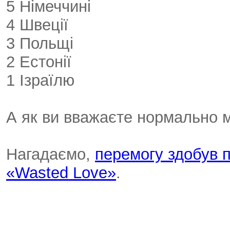
5 Німеччині
4 Швеції
3 Польщі
2 Естонії
1 Ізраїлю
А як ви вважаєте нормально 
Нагадаємо,
перемогу здобув п
«Wasted Love»
.