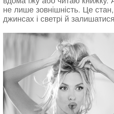
вдома їжу або читаю книжку.
не лише зовнішність. Це стан,
джинсах і светрі й залишатися