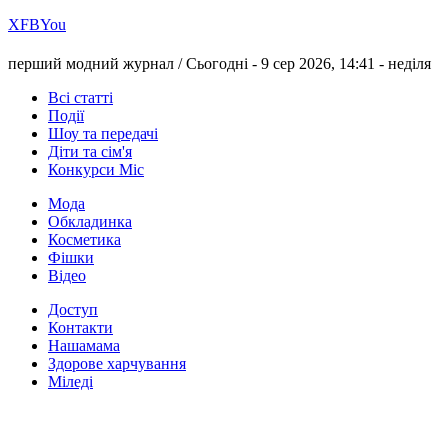
Х
FB
You
перший модний журнал /
Сьогодні - 9 сер 2026, 14:41 -
неділя
Всі статті
Події
Шоу та передачі
Діти та сім'я
Конкурси Міс
Мода
Обкладинка
Косметика
Фішки
Відео
Доступ
Контакти
Нашамама
Здорове харчування
Міледі