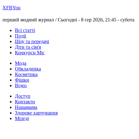
Х
FB
You
перший модний журнал /
Сьогодні - 8 сер 2026, 21:45 -
субота
Всі статті
Події
Шоу та передачі
Діти та сім'я
Конкурси Міс
Мода
Обкладинка
Косметика
Фішки
Відео
Доступ
Контакти
Нашамама
Здорове харчування
Міледі