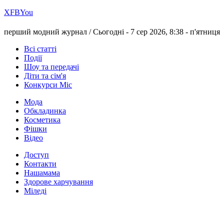
Х
FB
You
перший модний журнал /
Сьогодні - 7 сер 2026, 8:38 -
п'ятниця
Всі статті
Події
Шоу та передачі
Діти та сім'я
Конкурси Міс
Мода
Обкладинка
Косметика
Фішки
Відео
Доступ
Контакти
Нашамама
Здорове харчування
Міледі