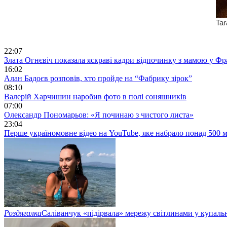
22:07
Злата Огнєвіч показала яскраві кадри відпочинку з мамою у Фр
16:02
Алан Бадоєв розповів, хто пройде на “Фабрику зірок”
08:10
Валерій Харчишин наробив фото в полі соняшників
07:00
Олександр Пономарьов: «Я починаю з чистого листа»
23:04
Перше україномовне відео на YouTube, яке набрало понад 500 м
Роздягалка
Саліванчук «підірвала» мережу світлинами у купаль