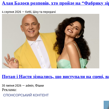
Алан Бадоєв розповів, хто пройде на “Фабрику зі
4 серпня 2026 — Ketti, Шоу та передачі
Потап і Настя зізнались, що виступали на сцені,
30 липня 2026 — admin, Фішки
Реклама: