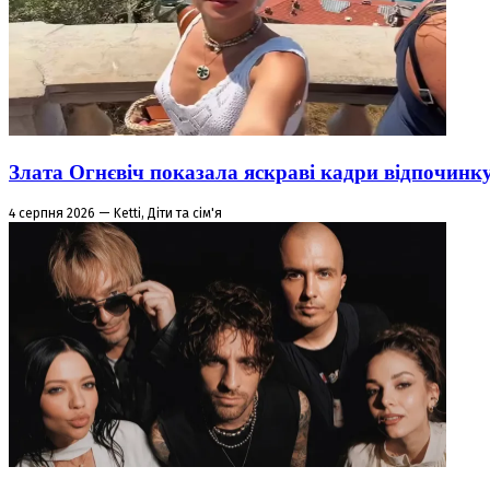
Злата Огнєвіч показала яскраві кадри відпочинк
4 серпня 2026 — Ketti, Діти та сім'я