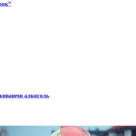
рок”
 вживаючи алкоголь