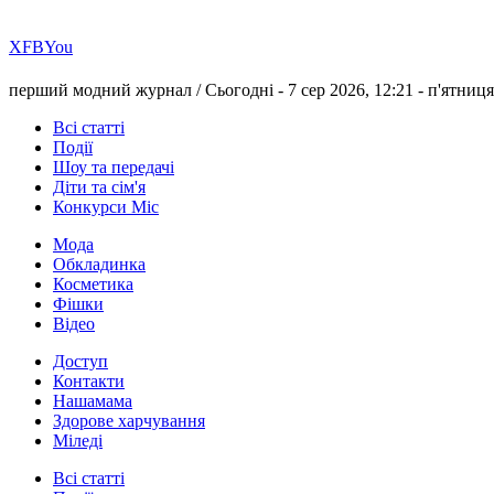
Х
FB
You
перший модний журнал /
Сьогодні - 7 сер 2026, 12:21 -
п'ятниця
Всі статті
Події
Шоу та передачі
Діти та сім'я
Конкурси Міс
Мода
Обкладинка
Косметика
Фішки
Відео
Доступ
Контакти
Нашамама
Здорове харчування
Міледі
Всі статті