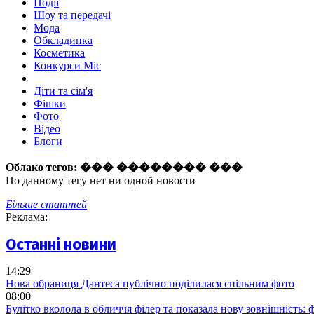
Події
Шоу та передачі
Мода
Обкладинка
Косметика
Конкурси Міс
Діти та сім'я
Фішки
Фото
Відео
Блоги
Облако тегов:
��� �������� ���
По данному тегу нет ни одной новости
Більше статтей
Реклама:
Останні новини
14:29
Нова обраниця Дантеса публічно поділилася спільним фото
08:00
Булітко вколола в обличчя філер та показала нову зовнішність: ф