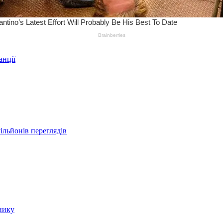
анції
ільйонів переглядів
нику