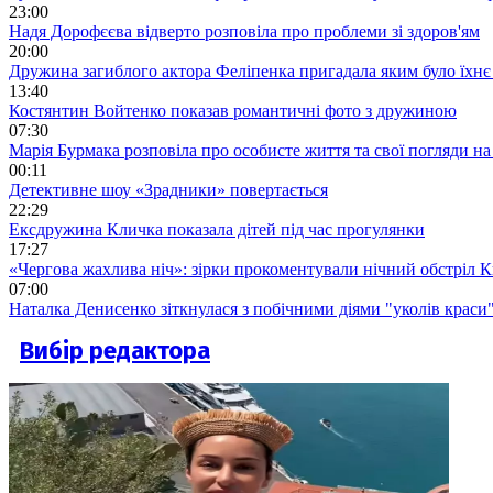
23:00
Надя Дорофєєва відверто розповіла про проблеми зі здоров'ям
20:00
Дружина загиблого актора Феліпенка пригадала яким було їхнє 
13:40
Костянтин Войтенко показав романтичні фото з дружиною
07:30
Марія Бурмака розповіла про особисте життя та свої погляди на
00:11
Детективне шоу «Зрадники» повертається
22:29
Ексдружина Кличка показала дітей під час прогулянки
17:27
«Чергова жахлива ніч»: зірки прокоментували нічний обстріл 
07:00
Наталка Денисенко зіткнулася з побічними діями "уколів краси
Вибір редактора