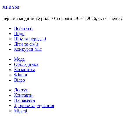
Х
FB
You
перший модний журнал /
Сьогодні - 9 сер 2026, 6:57 -
неділя
Всі статті
Події
Шоу та передачі
Діти та сім'я
Конкурси Міс
Мода
Обкладинка
Косметика
Фішки
Відео
Доступ
Контакти
Нашамама
Здорове харчування
Міледі