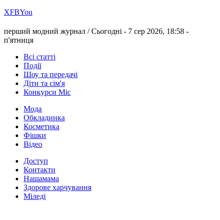
Х
FB
You
перший модний журнал /
Сьогодні - 7 сер 2026, 18:58 -
п'ятниця
Всі статті
Події
Шоу та передачі
Діти та сім'я
Конкурси Міс
Мода
Обкладинка
Косметика
Фішки
Відео
Доступ
Контакти
Нашамама
Здорове харчування
Міледі